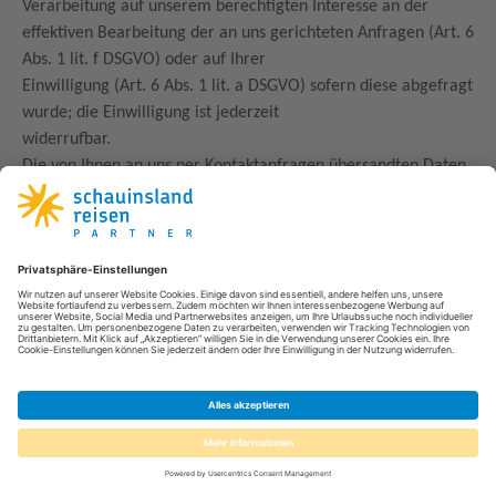
Verarbeitung auf unserem berechtigten Interesse an der
effektiven Bearbeitung der an uns gerichteten Anfragen (Art. 6
Abs. 1 lit. f DSGVO) oder auf Ihrer
Einwilligung (Art. 6 Abs. 1 lit. a DSGVO) sofern diese abgefragt
wurde; die Einwilligung ist jederzeit
widerrufbar.
Die von Ihnen an uns per Kontaktanfragen übersandten Daten
verbleiben bei uns, bis Sie uns zur Löschung
auffordern, Ihre Einwilligung zur Speicherung widerrufen oder
der Zweck für die Datenspeicherung entfällt
(z. B. nach abgeschlossener Bearbeitung Ihres Anliegens).
Zwingende gesetzliche Bestimmungen –
insbesondere gesetzliche Aufbewahrungsfristen – bleiben
unberührt.
5. Analyse-Tools und Werbung
Matomo
Diese Website benutzt den Open Source Webanalysedienst
Matomo.