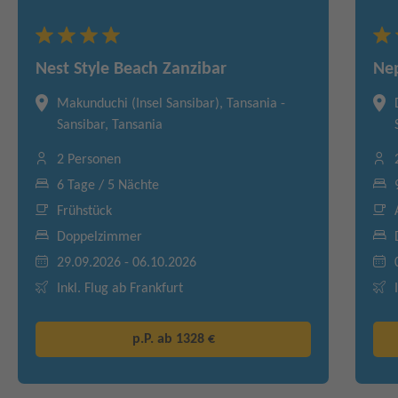
Nest Style Beach Zanzibar
Nep
Makunduchi (Insel Sansibar), Tansania -
Sansibar, Tansania
2 Personen
6 Tage / 5 Nächte
Frühstück
Doppelzimmer
29.09.2026 - 06.10.2026
Inkl. Flug ab Frankfurt
p.P. ab
1328 €