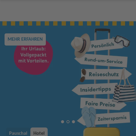
MEHR ERFAHREN
Pauschal
Hotel