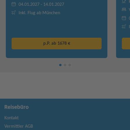
04.01.2027 - 14.01.2027
Inkl. Flug ab München
p.P. ab
1678 €
Reisebüro
Kontakt
Vermittler AGB