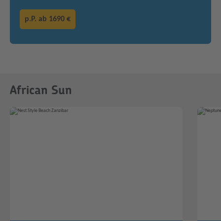
p.P. ab
1690 €
African Sun